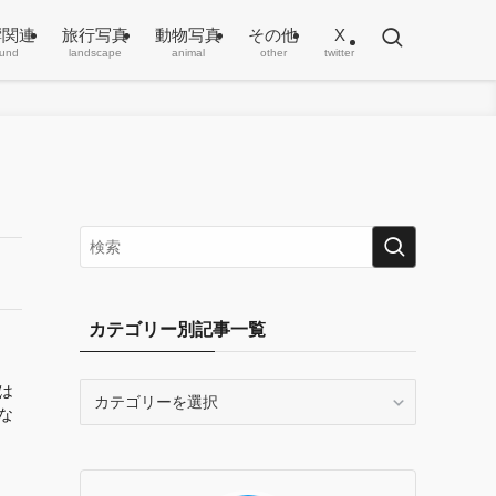
響関連
旅行写真
動物写真
その他
X
und
landscape
animal
other
twitter
カテゴリー別記事一覧
カ
は
な
テ
ゴ
リ
ー