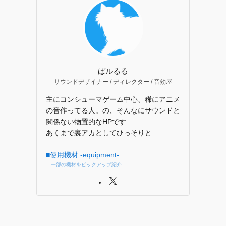
別
記
事
一
覧
ばルるる
サウンドデザイナー / ディレクター / 音効屋
主にコンシューマゲーム中心、稀にアニメ
の音作ってる人。の、そんなにサウンドと
関係ない物置的なHPです
あくまで裏アカとしてひっそりと
■使用機材 -equipment-
一部の機材をピックアップ紹介