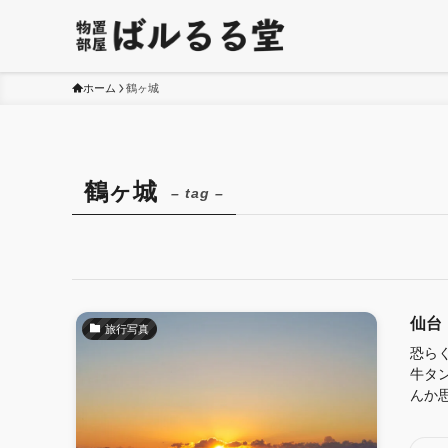
ホーム
鶴ヶ城
鶴ヶ城
– tag –
仙台
旅行写真
恐ら
牛タ
んか思