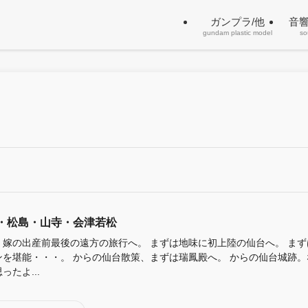
ガンプラ/他
音
gundam plastic model
so
・松島・山寺・会津若松
く嫁の出産前最後の遠方の旅行へ。 まずは地味に初上陸の仙台へ。 まず
ンを堪能・・・。 からの仙台散策、まずは瑞鳳殿へ。 からの仙台城跡。
ったよ...