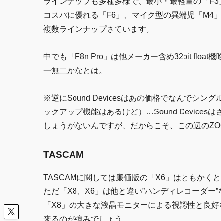
ラインナップも多種多様で、最小・最軽量の「F3」
コスパに優れる「F6」、マイク型の異端児「M4」
複数ラインナップさています。
中でも「F8n Pro」は他メーカー含め32bit f
一無二かなとは。
※逆にSound Devicesはあの価格でなんで
ックアップ機能はあるけど）…Sound Devices
しょうがないんですが、だからこそ、この辺のZO
TASCAM
TASCAMに関しては廉価版の「X6」はともか
ただ「X8、X6」は他と違い”ハンディレコーダー
「X8」の大きな液晶モニターによる視認性と良
来るのが強みでしょう。