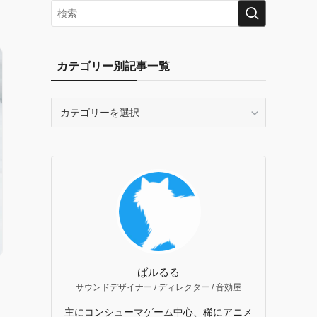
カテゴリー別記事一覧
カ
テ
ゴ
リ
ー
別
記
事
一
覧
ばルるる
サウンドデザイナー / ディレクター / 音効屋
主にコンシューマゲーム中心、稀にアニメ