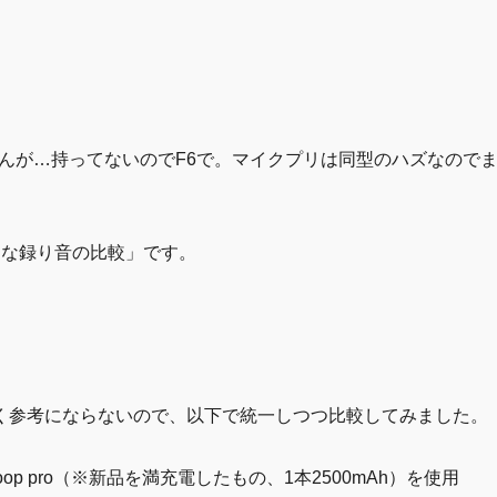
れませんが…持ってないのでF6で。マイクプリは同型のハズなので
的な録り音の比較」です。
く参考にならないので、以下で統一しつつ比較してみました。
loop pro（※新品を満充電したもの、1本2500mAh）を使用