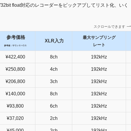
bit float対応のレコーダーをピックアプしてリスト化、いく
スクロールできます
参考価格
最大サンプリング
XLR入力
レート
参考値：サウンドハウス
¥422,400
8ch
192kHz
¥250,800
4ch
192kHz
¥206,800
3ch
192kHz
¥140,000
8ch
192kHz
¥93,800
6ch
192kHz
¥37,020
2ch
192kHz
¥45,000
2ch
192kHz