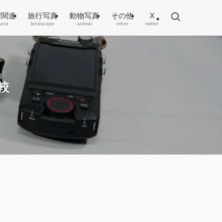
響関連
旅行写真
動物写真
その他
X
und
landscape
animal
other
twitter
比較