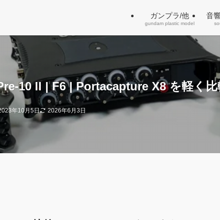
ガンプラ/他
音
gundam plastic model
so
e-10 II | F6 | Portacapture X8 を軽く
2023年10月5日
2026年6月3日