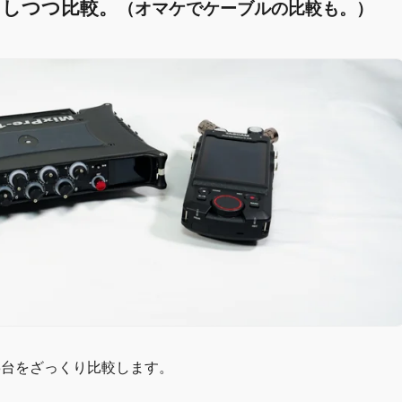
ストしつつ比較。
（オマケでケーブルの比較も。）
3台をざっくり比較します。