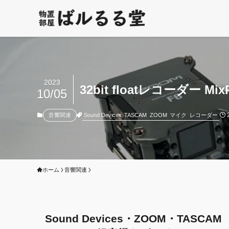
2023
32bit floatレコーダー MixPr
10/05
Sound Devices
TASCAM
ZOOM
マイク
レコーダー
音響関連
ホーム
音響関連
Sound Devices・ZOOM・TASCAM