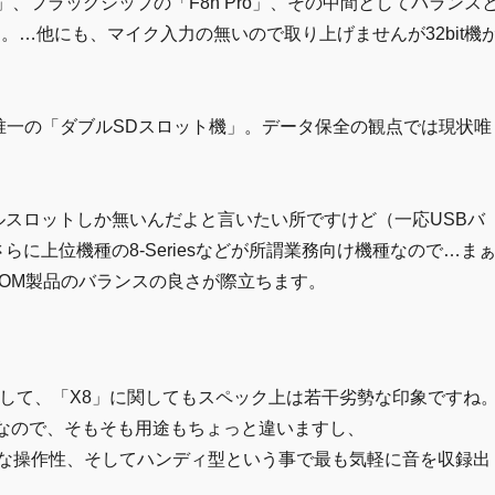
、フラッグシップの「F8n Pro」、その中間としてバランス
。…他にも、マイク入力の無いので取り上げませんが32bit機
loat機唯一の「ダブルSDスロット機」。データ保全の観点では現状唯
シングルスロットしか無いんだよと言いたい所ですけど（一応USBバ
はさらに上位機種の8-Seriesなどが所謂業務向け機種なので…ま
OM製品のバランスの良さが際立ちます。
くとして、「X8」に関してもスペック上は若干劣勢な印象ですね
”なので、そもそも用途もちょっと違いますし、
好な操作性、そしてハンディ型という事で最も気軽に音を収録出