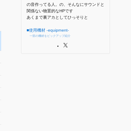
の音作ってる人。の、そんなにサウンドと
関係ない物置的なHPです
あくまで裏アカとしてひっそりと
■使用機材 -equipment-
一部の機材をピックアップ紹介
周波数特性
入力換算雑音
最大入力レベル
-128dBu
+14dBu
10Hz～80kHz
-128dBu
+14dBu
10Hz～80kHz
-128dBu
+14dBu
10Hz～80kHz
-127dBu
+4dBu
20Hz～60kHz
-127dBu
+4dBu
*20Hz～60kHz
-127dBu
+4dBu
*20Hz～60kHz
-127dBu
+4dBu
*20Hz～60kHz