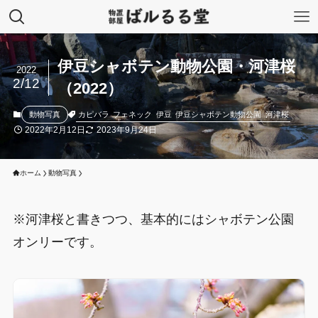
伊豆シャボテン動物公園・河津桜
2022
2/12
（2022）
カピバラ
フェネック
伊豆
伊豆シャボテン動物公園
河津桜
動物写真
2022年2月12日
2023年9月24日
ホーム
動物写真
※河津桜と書きつつ、基本的にはシャボテン公園
オンリーです。