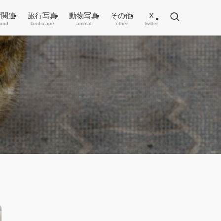
響関連
旅行写真
動物写真
その他
X
und
landscape
animal
other
twitter