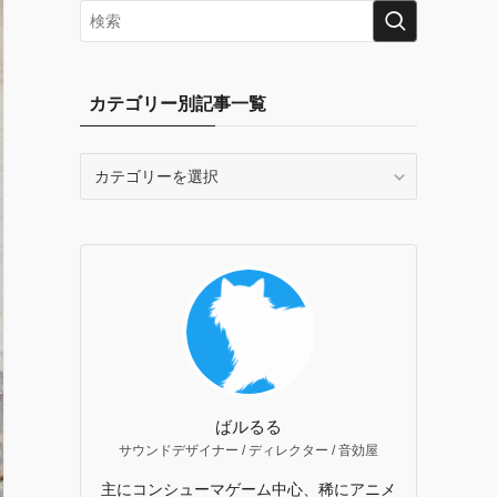
カテゴリー別記事一覧
カ
テ
ゴ
リ
ー
別
記
事
一
覧
ばルるる
サウンドデザイナー / ディレクター / 音効屋
主にコンシューマゲーム中心、稀にアニメ