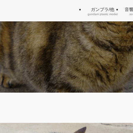
ガンプラ/他
音
gundam plastic model
so